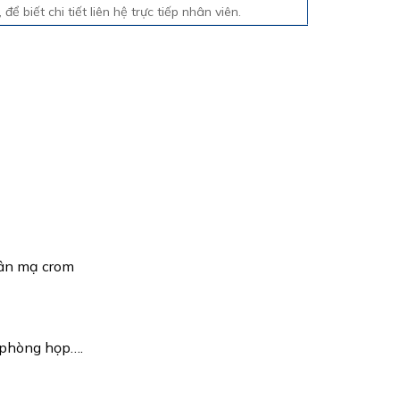
ể biết chi tiết liên hệ trực tiếp nhân viên.
hân mạ crom
 phòng họp….