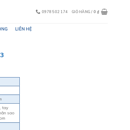
0978 502 174
GIỎ HÀNG /
0
₫
ỤNG
LIÊN HỆ
3
m
, tay
hân sao
rom