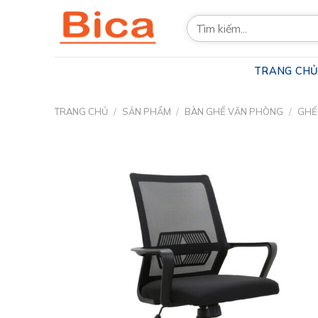
Skip
Tìm
to
kiếm:
content
TRANG CH
TRANG CHỦ
/
SẢN PHẨM
/
BÀN GHẾ VĂN PHÒNG
/
GHẾ