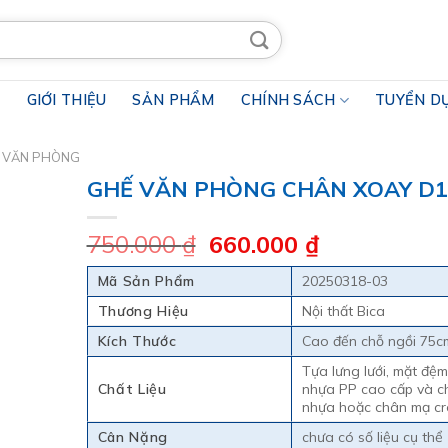
Ủ
GIỚI THIỆU
SẢN PHẨM
CHÍNH SÁCH
TUYỂN D
 VĂN PHÒNG
GHẾ VĂN PHÒNG CHÂN XOAY D1
Giá
Giá
750.000
₫
660.000
₫
gốc
hiện
Mã Sản Phẩm
20250318-03
là:
tại
750.000 ₫.
là:
Thương Hiệu
Nội thất Bica
660.000 ₫.
Kích Thước
Cao đến chỗ ngồi 75c
Tựa lưng lưới, mặt đệm
Chất Liệu
nhựa PP cao cấp và c
nhựa hoặc chân mạ c
Cân Nặng
chưa có số liệu cụ thể