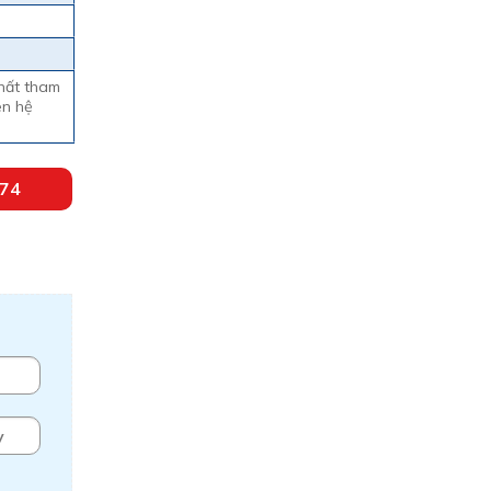
hất tham
iên hệ
174