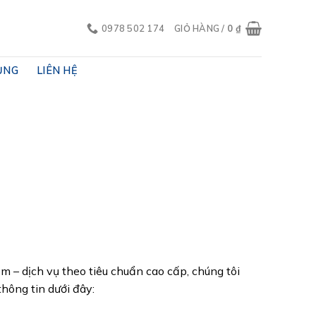
0978 502 174
GIỎ HÀNG /
0
₫
ỤNG
LIÊN HỆ
– dịch vụ theo tiêu chuẩn cao cấp, chúng tôi
thông tin dưới đây: