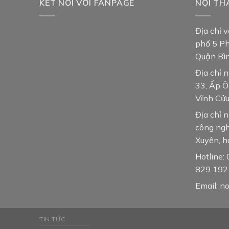
KẾT NỐI VỚI FANPAGE
NỘI TH
Địa chỉ 
phố 5 P
Quận Bì
Địa chỉ 
33, Ấp Ô
Vĩnh Cửu
Địa chỉ 
công ngh
Xuyên, h
Hotline
829 192
Email: n
TIN TỨC