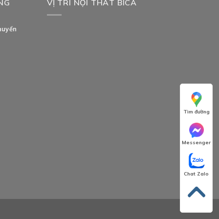
NG
VỊ TRÍ NỘI THẤT BICA
huyển
Tìm đường
Messenger
Chat Zalo