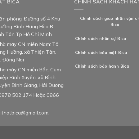
ẤT BICA
CHÍNH SÁCH KHÁCH HÀ
văn phòng: Đường số 4 Khu
Chính sách giao nhận vận c
Bica
hường Bình Hưng Hòa B
nh Tân Tp Hồ Chí Minh
Chính sách nhân sự Bica
nhà máy CN miền Nam: Tổ
ng Hường, xã Thiện Tân,
Chính sách bảo mật Bica
, Đồng Nai
Chính sách bảo hành Bica
nhà máy CN miền Bắc: Cụm
iệp Bình Xuyên, xã Bình
uyện Bình Giang, Hải Dương
: 0978 502 174 Hoặc 0866
.
oithatbica@gmail.com.