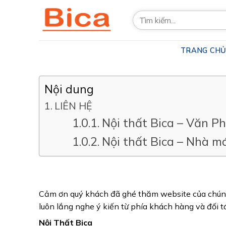
Skip
Tìm
to
kiếm:
content
TRANG CH
Nội dung
LIÊN HỆ
Nội thất Bica – Văn 
Nội thất Bica – Nhà 
Cảm ơn quý khách đã ghé thăm website của chúng 
luôn lắng nghe ý kiến từ phía khách hàng và đối tác
Nội Thất Bica