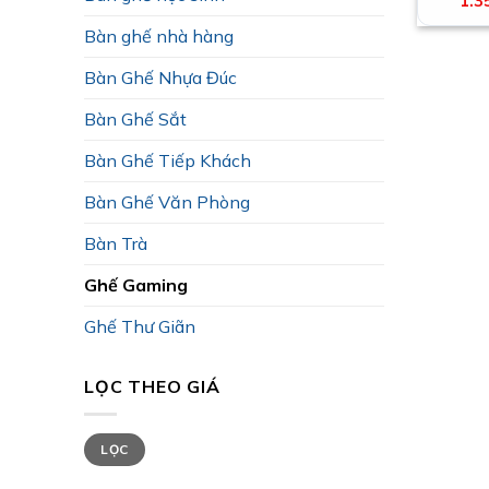
1.3
gốc
là:
Bàn ghế nhà hàng
1.40
Bàn Ghế Nhựa Đúc
Bàn Ghế Sắt
Bàn Ghế Tiếp Khách
Bàn Ghế Văn Phòng
Bàn Trà
Ghế Gaming
Ghế Thư Giãn
LỌC THEO GIÁ
Giá
Giá
LỌC
tối
tối
thiểu
đa