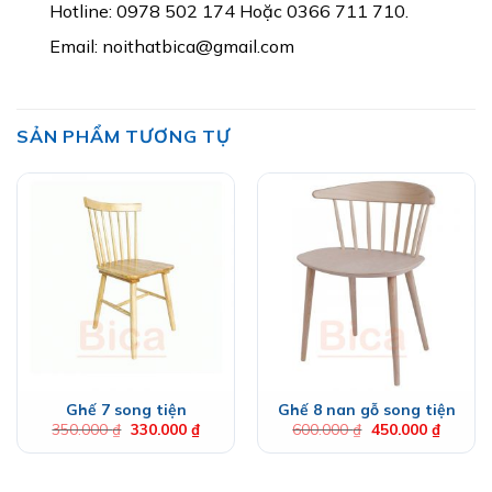
Hotline: 0978 502 174 Hoặc 0366 711 710.
Email: noithatbica@gmail.com
SẢN PHẨM TƯƠNG TỰ
Ghế 7 song tiện
Ghế 8 nan gỗ song tiện
Giá
Giá
Giá
Giá
350.000
₫
330.000
₫
600.000
₫
450.000
₫
gốc
hiện
gốc
hiện
là:
tại
là:
tại
350.000 ₫.
là:
600.000 ₫.
là:
330.000 ₫.
450.000