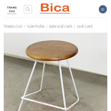
Skip
TRANG
to
CHỦ
content
TRANG CHỦ
/
SẢN PHẨM
/
BÀN GHẾ CAFE
/
GHẾ CAFE