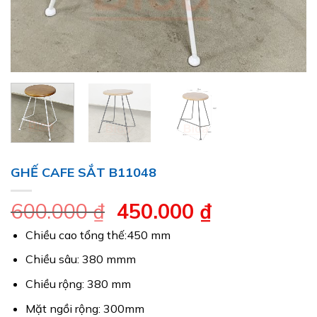
GHẾ CAFE SẮT B11048
Giá
Giá
600.000
₫
450.000
₫
gốc
hiện
Chiều cao tổng thế:450 mm
là:
tại
Chiều sâu: 380 mmm
600.000 ₫.
là:
Chiều rộng: 380 mm
450.000 ₫.
Mặt ngồi rộng: 300mm