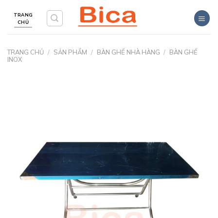
Skip
TRANG
to
CHỦ
content
TRANG CHỦ
/
SẢN PHẨM
/
BÀN GHẾ NHÀ HÀNG
/
BÀN GHẾ
INOX