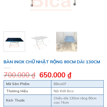
BÀN INOX CHỮ NHẬT RỘNG 80CM DÀI 130CM
Giá
Giá
700.000
₫
650.000
₫
gốc
hiện
Mã Sản Phẩm
BBica07
là:
tại
Thương Hiệu
Nội thất Bica
700.000 ₫.
là:
Chiều dài 130cm rộng 80cm
650.000 ₫.
Kích Thước
cao 74cm