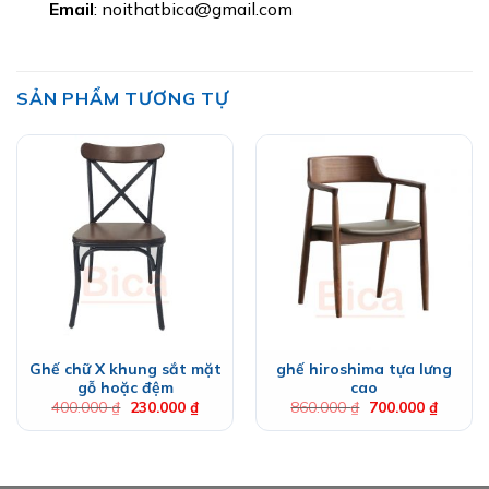
Email
: noithatbica@gmail.com
SẢN PHẨM TƯƠNG TỰ
Ghế chữ X khung sắt mặt
ghế hiroshima tựa lưng
gỗ hoặc đệm
cao
Giá
Giá
Giá
Giá
400.000
₫
230.000
₫
860.000
₫
700.000
₫
gốc
hiện
gốc
hiện
là:
tại
là:
tại
400.000 ₫.
là:
860.000 ₫.
là:
230.000 ₫.
700.000