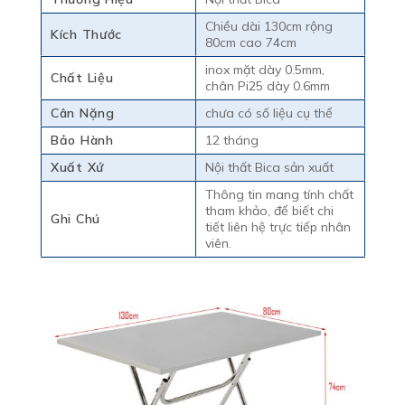
Chiều dài 130cm rộng
Kích Thước
80cm cao 74cm
inox mặt dày 0.5mm,
Chất Liệu
chân Pi25 dày 0.6mm
Cân Nặng
chưa có số liệu cụ thể
Bảo Hành
12 tháng
Xuất Xứ
Nội thất Bica sản xuất
Thông tin mang tính chất
tham khảo, để biết chi
Ghi Chú
tiết liên hệ trực tiếp nhân
viên.