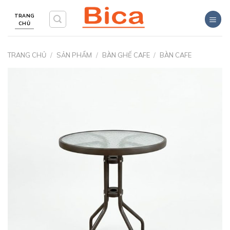
Skip
TRANG
to
CHỦ
content
TRANG CHỦ
/
SẢN PHẨM
/
BÀN GHẾ CAFE
/
BÀN CAFE