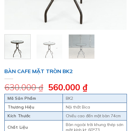
BÀN CAFE MẶT TRÒN BK2
Giá
Giá
630.000
₫
560.000
₫
gốc
hiện
Mã Sản Phẩm
BK2
là:
tại
Thương Hiệu
Nội thất Bica
630.000 ₫.
là:
Kích Thước
Chiều cao đến mặt bàn 74cm
560.000 ₫.
Bàn ngoài trời khung thép sơn
Chất Liệu
mặt kính kt: 60*73