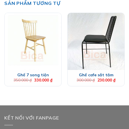
SẢN PHẨM TƯƠNG TỰ
Ghế 7 song tiện
Ghế cafe sắt tăm
Giá
Giá
Giá
Giá
350.000
₫
330.000
₫
300.000
₫
230.000
₫
gốc
hiện
gốc
hiện
là:
tại
là:
tại
350.000 ₫.
là:
300.000 ₫.
là:
330.000 ₫.
230.000
KẾT NỐI VỚI FANPAGE